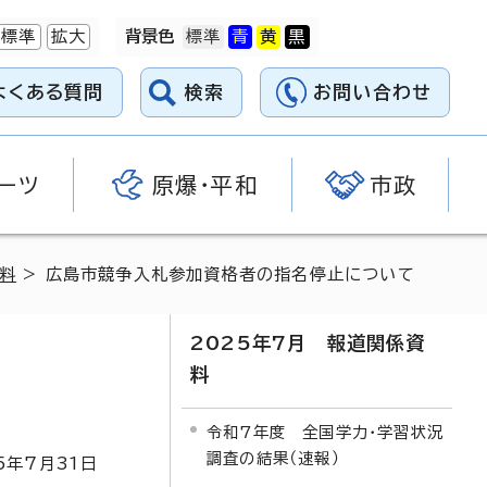
標準
拡大
背景色
よくある質問
検索
お問い合わせ
ーツ
原爆・平和
市政
資料
> 広島市競争入札参加資格者の指名停止について
2025年7月 報道関係資
料
令和7年度 全国学力・学習状況
調査の結果（速報）
5
年7月
31
日