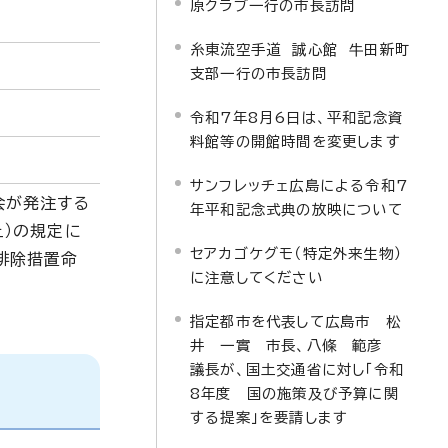
原クラブ一行の市長訪問
糸東流空手道 誠心館 牛田新町
支部一行の市長訪問
令和7年8月6日は、平和記念資
料館等の開館時間を変更します
）
サンフレッチェ広島による令和7
会が発注する
年平和記念式典の放映について
止）の規定に
セアカゴケグモ（特定外来生物）
排除措置命
に注意してください
指定都市を代表して広島市 松
井 一實 市長、八條 範彦
議長が、国土交通省に対し「令和
8年度 国の施策及び予算に関
する提案」を要請します