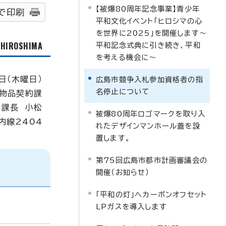
【被爆80周年記念事業】青少年
で印刷
平和文化イベント「ヒロシマの心
を世界に2025」を開催します～
f HIROSHIMA
平和記念式典に引き続き、平和
を考える機会に～
日（木曜日）
広島市競争入札参加資格者の指
名停止について
物品契約課
課長 小松
被爆80周年ロゴマークを取り入
内線2404
れたデザインマンホール蓋を設
置します。
第75回広島市都市計画審議会の
開催（お知らせ）
「平和の灯」へカーボンオフセット
LPガスを導入します