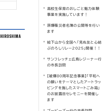
高校生保育のおしごと魅力体験
事業を実施しています！
原爆罹災者名簿の公開等を行い
ます
f HIROSHIMA
絵下山から全国へ「見ぬ友と心結
ぶのろしリレー2025」開催！！
サンフレッチェ広島レジーナ一行
の市長訪問
【被爆80周年記念事業】「平和へ
の願いをテーマとしたアートラッ
ピングを施したスマートごみ箱」
のお披露目セレモニーを開催し
ます
ブービーズ一行の市長訪問