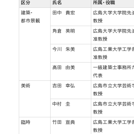
区分
氏名
所属・役職
建築・
田中 貴宏
広島大学大学院先
都市景観
教授
角倉 英明
広島大学大学院先
准教授
今川 朱美
広島工業大学工学
准教授
髙田 由美
一級建築士事務所
代表
美術
吉田 幸弘
広島市立大学芸術
教授
中村 圭
広島市立大学芸術
教授
臨時
竹田 宣典
広島工業大学工学
教授