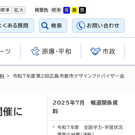
標準
拡大
背景色
よくある質問
検索
お問い合わせ
ーツ
原爆・平和
市政
資料
> 令和7年度第2回広島市都市デザインアドバイザー会
2025年7月 報道関係資
開催に
料
令和7年度 全国学力・学習状況
調査の結果（速報）