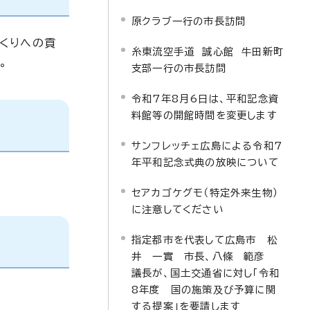
原クラブ一行の市長訪問
くりへの貢
糸東流空手道 誠心館 牛田新町
。
支部一行の市長訪問
令和7年8月6日は、平和記念資
料館等の開館時間を変更します
サンフレッチェ広島による令和7
年平和記念式典の放映について
セアカゴケグモ（特定外来生物）
に注意してください
指定都市を代表して広島市 松
井 一實 市長、八條 範彦
議長が、国土交通省に対し「令和
8年度 国の施策及び予算に関
する提案」を要請します