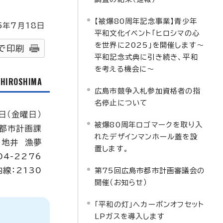
【被爆80周年記念事業】青少年
5
年7月
18
日
平和文化イベント「ヒロシマの心
を世界に2025」を開催します～
で印刷
平和記念式典に引き続き、平和
を考える機会に～
f HIROSHIMA
広島市競争入札参加資格者の指
名停止について
日（金曜日）
被爆80周年ロゴマークを取り入
都市計画課
れたデザインマンホール蓋を設
：地井 漁夢
置します。
04-2276
内線：2130
第75回広島市都市計画審議会の
開催（お知らせ）
「平和の灯」へカーボンオフセット
LPガスを導入します