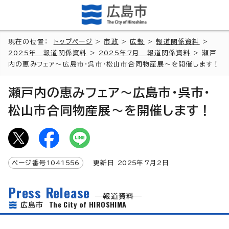
現在の位置：
トップページ
>
市政
>
広報
>
報道関係資料
>
2025年 報道関係資料
>
2025年7月 報道関係資料
> 瀬戸
内の恵みフェア～広島市・呉市・松山市合同物産展～を開催します！
瀬戸内の恵みフェア～広島市・呉市・
松山市合同物産展～を開催します！
ページ番号
1041556
更新日
2025
年7月2日
Press Release
報道資料
The City of HIROSHIMA
広島市