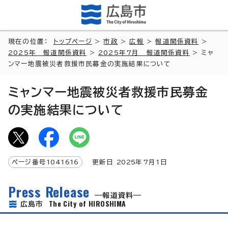
現在の位置：
トップページ
>
市政
>
広報
>
報道関係資料
>
2025年 報道関係資料
>
2025年7月 報道関係資料
> ミャ
ンマー地震被災者救援市民募金の実施結果について
ミャンマー地震被災者救援市民募金
の実施結果について
ページ番号
1041616
更新日
2025
年7月1日
Press Release
報道資料
The City of HIROSHIMA
広島市