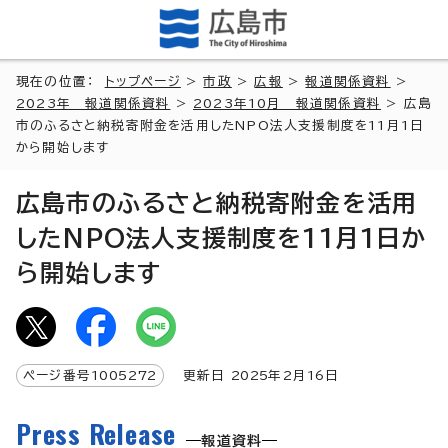
現在の位置：
トップページ
>
市政
>
広報
>
報道関係資料
>
2023年 報道関係資料
>
2023年10月 報道関係資料
> 広島
市のふるさと納税寄附金を活用したNPO法人支援制度を11月1日
から開始します
広島市のふるさと納税寄附金を活用
したNPO法人支援制度を11月1日か
ら開始します
ページ番号
1005272
更新日
2025
年2月
16
日
Press Release
報道資料