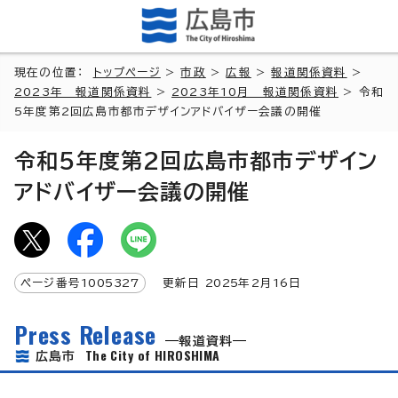
現在の位置：
トップページ
>
市政
>
広報
>
報道関係資料
>
2023年 報道関係資料
>
2023年10月 報道関係資料
> 令和
5年度第2回広島市都市デザインアドバイザー会議の開催
令和5年度第2回広島市都市デザイン
アドバイザー会議の開催
ページ番号
1005327
更新日
2025
年2月
16
日
Press Release
報道資料
The City of HIROSHIMA
広島市