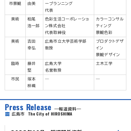
市景観
由美
ープランニング
代表
美術
柏尾
色彩生活コーポレーショ
カラーコンサル
浩一郎
ン株式会社
ティング
代表取締役
景観色彩
美術
吉田
広島市立大学芸術学部
プロダクトデザ
幸弘
教授
イン
景観デザイン
臨時
藤井
広島大学
土木工学
堅
名誉教授
市民
塚本
―
―
梓織
Press Release
報道資料
The City of HIROSHIMA
広島市