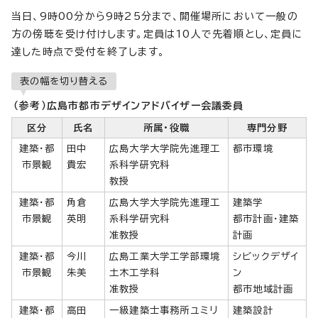
当日、9時00分から9時25分まで、開催場所において一般の
方の傍聴を受け付けします。定員は10人で先着順とし、定員に
達した時点で受付を終了します。
表の幅を切り替える
（参考）広島市都市デザインアドバイザー会議委員
区分
氏名
所属・役職
専門分野
建築・都
田中
広島大学大学院先進理工
都市環境
市景観
貴宏
系科学研究科
教授
建築・都
角倉
広島大学大学院先進理工
建築学
市景観
英明
系科学研究科
都市計画・建築
准教授
計画
建築・都
今川
広島工業大学工学部環境
シビックデザイ
市景観
朱美
土木工学科
ン
准教授
都市地域計画
建築・都
高田
一級建築士事務所ユミリ
建築設計