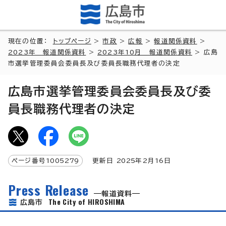
現在の位置：
トップページ
>
市政
>
広報
>
報道関係資料
>
2023年 報道関係資料
>
2023年10月 報道関係資料
> 広島
市選挙管理委員会委員長及び委員長職務代理者の決定
広島市選挙管理委員会委員長及び委
員長職務代理者の決定
ページ番号
1005279
更新日
2025
年2月
16
日
Press Release
報道資料
The City of HIROSHIMA
広島市