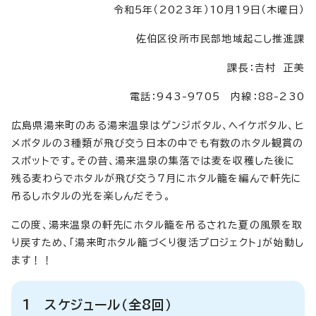
令和5年（2023年）10月19日（木曜日）
佐伯区役所市民部地域起こし推進課
課長：𠮷村 正美
電話：943-9705 内線：88-230
広島県湯来町のある湯来温泉はゲンジボタル、ヘイケボタル、ヒ
メボタルの3種類が飛び交う日本の中でも有数のホタル観賞の
スポットです。その昔、湯来温泉の集落では麦を収穫した後に
残る麦わらでホタルが飛び交う7月にホタル籠を編んで軒先に
吊るしホタルの光を楽しんだそう。
この度、湯来温泉の軒先にホタル籠を吊るされた夏の風景を取
り戻すため、「湯来町ホタル籠づくり復活プロジェクト」が始動し
ます！！
1 スケジュール（全8回）