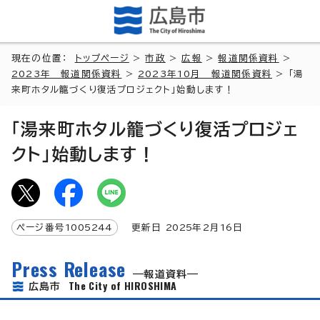
現在の位置：
トップページ
>
市政
>
広報
>
報道関係資料
>
2023年 報道関係資料
>
2023年10月 報道関係資料
> 「湯
来町ホタル籠づくり復活プロジェクト」始動します！
「湯来町ホタル籠づくり復活プロジェ
クト」始動します！
ページ番号
1005244
更新日
2025
年2月
16
日
Press Release
報道資料
The City of HIROSHIMA
広島市