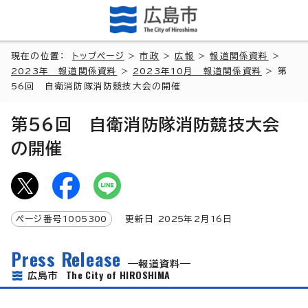
現在の位置：
トップページ
>
市政
>
広報
>
報道関係資料
>
2023年 報道関係資料
>
2023年10月 報道関係資料
> 第
56回 自衛消防隊消防競技大会の開催
第56回 自衛消防隊消防競技大会
の開催
ページ番号
1005300
更新日
2025
年2月
16
日
Press Release
報道資料
The City of HIROSHIMA
広島市