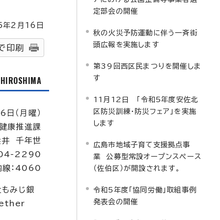
定部会の開催
5
年2月
16
日
秋の火災予防運動に伴う一斉街
頭広報を実施します
で印刷
第39回西区民まつりを開催しま
す
f HIROSHIMA
11月12日 「令和5年度安佐北
区防災訓練・防災フェア」を実施
16日（月曜）
します
健康推進課
浜井 千年世
広島市地域子育て支援拠点事
04-2290
業 公募型常設オープンスペース
内線：4060
（佐伯区）が開設されます。
社もみじ銀
令和5年度「協同労働」取組事例
発表会の開催
ether