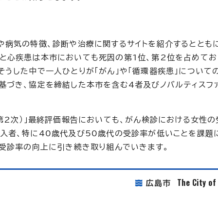
や病気の特徴、診断や治療に関するサイトを紹介するととも
と心疾患は本市においても死因の第1位、第2位を占めてお
そうした中で一人ひとりが「がん」や「循環器疾患」について
基づき、協定を締結した本市を含む4者及びノバルティスフ
。
（第2次）」最終評価報告においても、がん検診における女性
入者、特に40歳代及び50歳代の受診率が低いことを課題
）受診率の向上に引き続き取り組んでいきます。
The City o
広島市