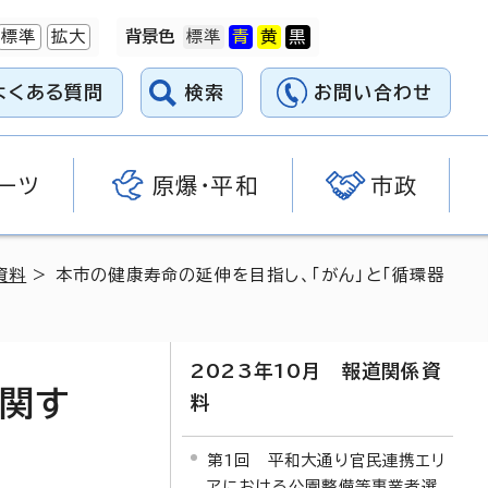
標準
拡大
背景色
よくある質問
検索
お問い合わせ
ーツ
原爆・平和
市政
資料
> 本市の健康寿命の延伸を目指し、「がん」と「循環器
2023年10月 報道関係資
に関す
料
第1回 平和大通り官民連携エリ
アにおける公園整備等事業者選