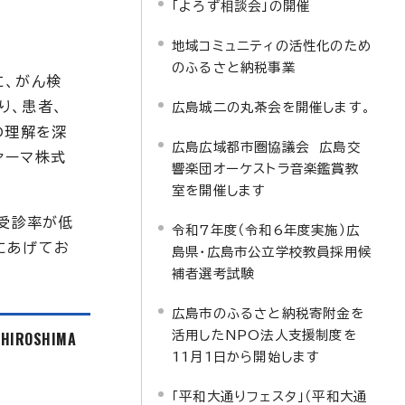
「よろず相談会」の開催
地域コミュニティの活性化のため
のふるさと納税事業
に、がん検
り、患者、
広島城二の丸茶会を開催します。
の理解を深
広島広域都市圏協議会 広島交
ァーマ株式
響楽団オーケストラ音楽鑑賞教
室を開催します
の受診率が低
令和7年度（令和6年度実施）広
にあげてお
島県・広島市公立学校教員採用候
補者選考試験
広島市のふるさと納税寄附金を
f HIROSHIMA
活用したNPO法人支援制度を
11月1日から開始します
「平和大通りフェスタ」（平和大通