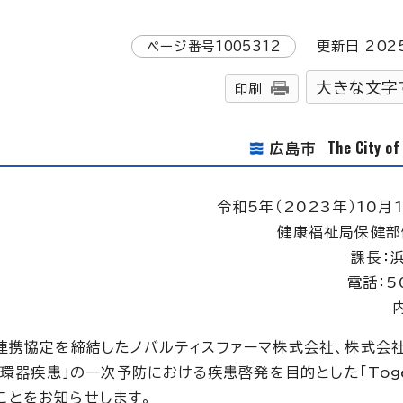
ページ番号
1005312
更新日
202
大きな文字
印刷
The City o
広島市
令和5年（2023年）10月
健康福祉局保健部
課長：
電話：5
連携協定を締結したノバルティスファーマ株式会社、株式会
循環器疾患」の一次予防における疾患啓発を目的とした「
Tog
ことをお知らせします。