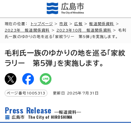
現在の位置：
トップページ
>
市政
>
広報
>
報道関係資料
>
2023年 報道関係資料
>
2023年10月 報道関係資料
> 毛利
氏一族のゆかりの地を巡る「家紋ラリー 第5弾」を実施します。
毛利氏一族のゆかりの地を巡る「家紋
ラリー 第5弾」を実施します。
ページ番号
1005313
更新日
2025
年7月
31
日
Press Release
報道資料
The City of HIROSHIMA
広島市