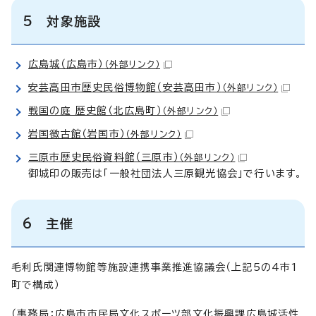
5 対象施設
広島城（広島市）
（外部リンク）
安芸高田市歴史民俗博物館（安芸高田市）
（外部リンク）
戦国の庭 歴史館（北広島町）
（外部リンク）
岩国徴古館（岩国市）
（外部リンク）
三原市歴史民俗資料館（三原市）
（外部リンク）
御城印の販売は「一般社団法人三原観光協会」で行います。
6 主催
毛利氏関連博物館等施設連携事業推進協議会（上記5の4市1
町で構成）
（事務局：広島市市民局文化スポーツ部文化振興課広島城活性