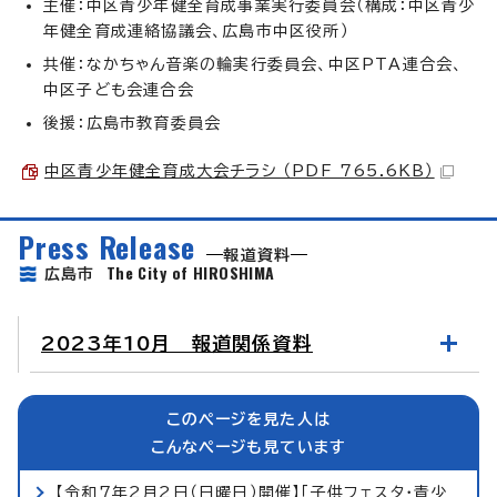
主催：中区青少年健全育成事業実行委員会（構成：中区青少
年健全育成連絡協議会、広島市中区役所）
共催：なかちゃん音楽の輪実行委員会、中区PTA連合会、
中区子ども会連合会
後援：広島市教育委員会
中区青少年健全育成大会チラシ （PDF 765.6KB）
Press Release
報道資料
The City of HIROSHIMA
広島市
2023年10月 報道関係資料
このページを見た人は
こんなページも見ています
【令和7年2月2日（日曜日）開催】「子供フェスタ・青少