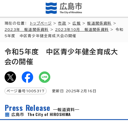
現在の位置：
トップページ
>
市政
>
広報
>
報道関係資料
>
2023年 報道関係資料
>
2023年10月 報道関係資料
> 令和
5年度 中区青少年健全育成大会の開催
令和5年度 中区青少年健全育成大
会の開催
ページ番号
1005317
更新日
2025
年2月
16
日
Press Release
報道資料
The City of HIROSHIMA
広島市