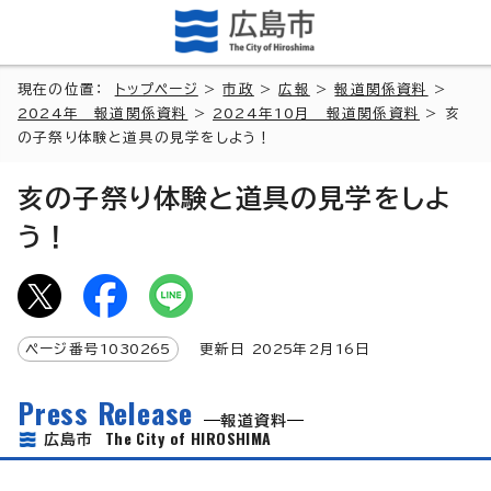
現在の位置：
トップページ
>
市政
>
広報
>
報道関係資料
>
2024年 報道関係資料
>
2024年10月 報道関係資料
> 亥
の子祭り体験と道具の見学をしよう！
亥の子祭り体験と道具の見学をしよ
う！
ページ番号
1030265
更新日
2025
年2月
16
日
Press Release
報道資料
The City of HIROSHIMA
広島市