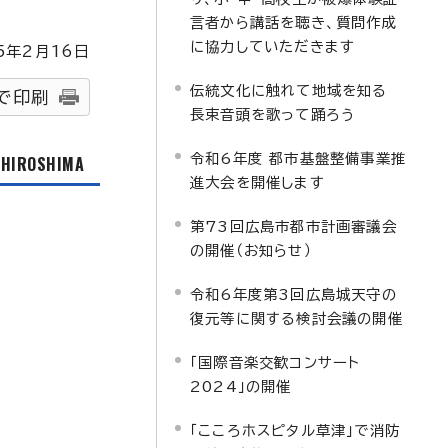
言者から講話を聴き、質問作成
に協力していただきます
5
年2月
16
日
伝統文化に触れて地域を知る
で印刷
長束音頭を歌って踊ろう
令和6年度 都市基盤整備事業推
f HIROSHIMA
進大会を開催します
第73回広島市都市計画審議会
の開催（お知らせ）
令和6年度第3回広島城天守の
復元等に関する検討会議の開催
「国際音楽交歓コンサート
2024」の開催
「こころホスピタル草津」で消防