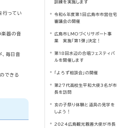
訓練を実施します
を行ってい
令和6年度第1回広島市市営住宅
審議会の開催
の楽器の音
広島市LMOづくりサポート事
業 実施「第1弾」決定！
第18回水辺の合唱フェスティバ
が、毎日音
ルを開催します
「よろず相談会」の開催
験のできる
第27代高校生平和大使3名が市
長を訪問
亥の子祭り体験と道具の見学を
しよう！
2024広島観光親善大使が市長