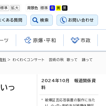
標準
拡大
背景色
よくある質問
検索
お問い合わせ
ーツ
原爆・平和
市政
資料
> わくわくコンサート 芸術の秋 歌って 踊って
2024年10月 報道関係資
くいっ
料
被爆証言応答装置の製作に当た
り、小・中・高校生が被爆体験証