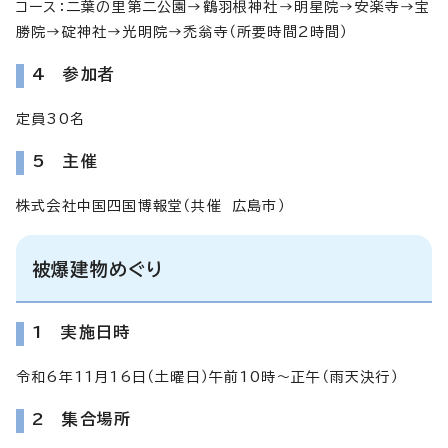
コース：二葉の里第二公園→鶴羽根神社→明星院→安楽寺→宝
勝院→碇神社→光明院→禿翁寺（所要時間2時間）
4 参加者
定員30名
5 主催
株式会社中国四国博報堂（共催 広島市）
被爆建物めぐり
1 実施日時
令和6年11月16日（土曜日）午前10時～正午（雨天決行）
2 集合場所