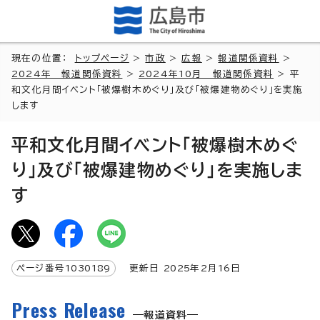
現在の位置：
トップページ
>
市政
>
広報
>
報道関係資料
>
2024年 報道関係資料
>
2024年10月 報道関係資料
> 平
和文化月間イベント「被爆樹木めぐり」及び「被爆建物めぐり」を実施
します
平和文化月間イベント「被爆樹木めぐ
り」及び「被爆建物めぐり」を実施しま
す
ページ番号
1030189
更新日
2025
年2月
16
日
Press Release
報道資料