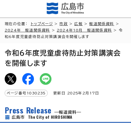
現在の位置：
トップページ
>
市政
>
広報
>
報道関係資料
>
2024年 報道関係資料
>
2024年10月 報道関係資料
> 令
和6年度児童虐待防止対策講演会を開催します
令和6年度児童虐待防止対策講演会
を開催します
ページ番号
1030235
更新日
2025
年2月
17
日
Press Release
報道資料
The City of HIROSHIMA
広島市