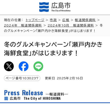
現在の位置：
トップページ
>
市政
>
広報
>
報道関係資料
>
2024年 報道関係資料
>
2024年10月 報道関係資料
> 冬
のグルメキャンペーン「瀬戸内かき海鮮食堂」がはじまります！
冬のグルメキャンペーン「瀬戸内かき
海鮮食堂」がはじまります！
ページ番号
1030237
更新日
2025
年2月
16
日
Press Release
報道資料
The City of HIROSHIMA
広島市