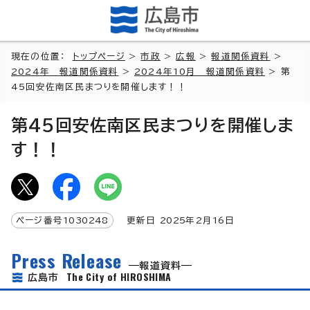
現在の位置：
トップページ
>
市政
>
広報
>
報道関係資料
>
2024年 報道関係資料
>
2024年10月 報道関係資料
> 第
45回安佐南区民まつりを開催します！！
第45回安佐南区民まつりを開催しま
す！！
ページ番号
1030248
更新日
2025
年2月
16
日
Press Release
報道資料
The City of HIROSHIMA
広島市