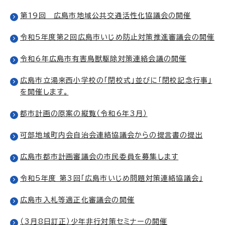
第19回 広島市地域公共交通活性化協議会の開催
令和5年度第2回広島市いじめ防止対策推進審議会の開催
令和6年広島市有害鳥獣駆除対策連絡会議の開催
広島市立湯来西小学校の「閉校式」並びに「閉校記念行事」
を開催します。
都市計画の原案の縦覧（令和6年3月）
可部地域町内会自治会連絡協議会からの提言書の提出
広島市都市計画審議会の市民委員を募集します
令和5年度 第3回「広島市いじめ問題対策連絡協議会」
広島市入札等適正化審議会の開催
（3月8日訂正）少年非行対策セミナーの開催