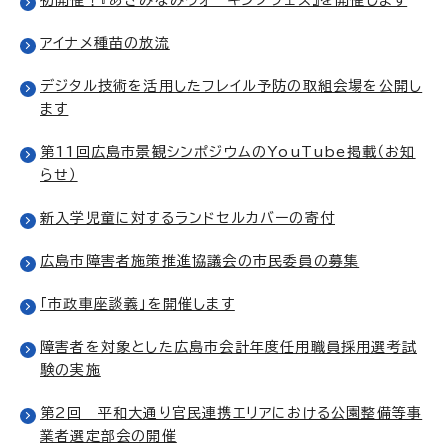
アイナメ種苗の放流
デジタル技術を活用したフレイル予防の取組会場を公開し
ます
第11回広島市景観シンポジウムのYouTube掲載（お知
らせ）
新入学児童に対するランドセルカバーの寄付
広島市障害者施策推進協議会の市民委員の募集
「市政車座談義」を開催します
障害者を対象とした広島市会計年度任用職員採用選考試
験の実施
第2回 平和大通り官民連携エリアにおける公園整備等事
業者選定部会の開催