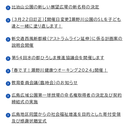
比治山公園の新しい展望広場の新名称の決定
（3月22日訂正）【開催日変更】瀬野川公園のSLを子ども
達と一緒に塗り直します！
新交通西風新都線（アストラムライン延伸）に係る計画案の
説明会開催
第54回水の都ひろしま推進協議会を開催します
「春です！瀬野川健康ウオーキング2024」開催！
教育委員会議（臨時会）のお知らせ
広島広域公園第一球技場の命名権取得者の決定及び契約
締結式の実施
広島地区同盟からの社会福祉増進を目的とした寄付受領
及び感謝状贈呈式