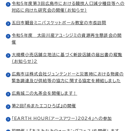
令和5年度第3回広島市における競技人口減少種目等への
対応に向けた研究会の開催（お知らせ）
五日市観音ミニバスケットボール教室の市長訪問
令和5年度 太田川産アユ・シジミの資源再生懇談会の開
催
大規模小売店舗立地法に基づく新設店舗の届出書の縦覧
（お知らせ）2
広島市は株式会社ジュンテンドーと災害時における物資の
緊急調達及び供給等の協力に関する協定を締結しました
広島城二の丸茶会を開催します！
第2回『ぬまたエコひろば』の開催
「EARTH HOUR（アースアワー）2024」への参加
初開催！『あさみなみウォーキングフェス』を開催します