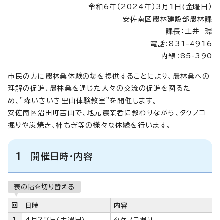
令和6年（2024年）3月1日(金曜日）
安佐南区農林建設部農林課
課長：土井 環
電話：831-4916
内線：85-390
市民の方に農林業体験の場を提供することにより、農林業への
理解の促進、農林業を通じた人々の交流の促進を図るた
め、”森いきいき里山体験教室”を開催します。
安佐南区沼田町吉山で、地元農業者に教わりながら、タケノコ
掘りや炭焼き、柿もぎ等の様々な体験を行います。
1 開催日時・内容
表の幅を切り替える
回
日時
内容
1
4月27日(土曜日)
タケノコ掘り