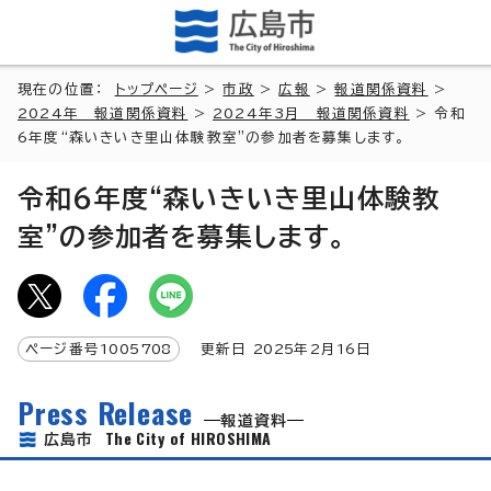
現在の位置：
トップページ
>
市政
>
広報
>
報道関係資料
>
2024年 報道関係資料
>
2024年3月 報道関係資料
> 令和
6年度“森いきいき里山体験教室”の参加者を募集します。
令和6年度“森いきいき里山体験教
室”の参加者を募集します。
ページ番号
1005708
更新日
2025
年2月
16
日
Press Release
報道資料
The City of HIROSHIMA
広島市