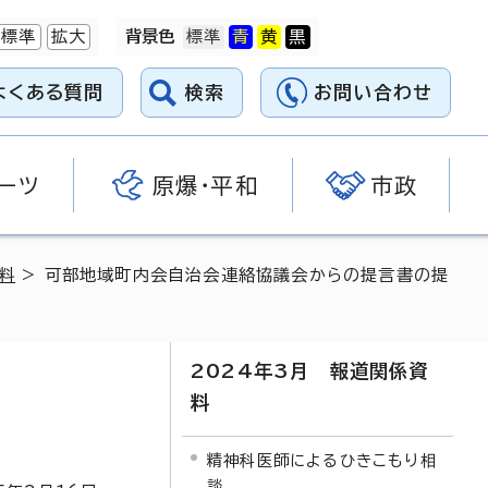
標準
拡大
背景色
よくある質問
検索
お問い合わせ
ーツ
原爆・平和
市政
料
> 可部地域町内会自治会連絡協議会からの提言書の提
2024年3月 報道関係資
料
精神科医師によるひきこもり相
談