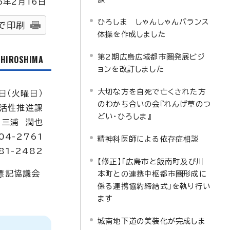
5
年2月
16
日
ひろしま しゃんしゃんバランス
で印刷
体操を作成しました
第2期広島広域都市圏発展ビジ
f HIROSHIMA
ョンを改訂しました
大切な方を自死で亡くされた方
日（火曜日）
のわかち合いの会『れんげ草のつ
活性推進課
どい・ひろしま』
：三浦 潤也
04-2761
精神科医師による依存症相談
81-2482
【修正】「広島市と飯南町及び川
標記協議会
本町との連携中枢都市圏形成に
係る連携協約締結式」を執り行い
ます
城南地下道の美装化が完成しま