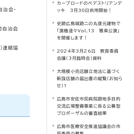
カープロードのペデストリアンデ
自治会・
ッキ 3月30日供用開始！
史跡広島城跡二の丸復元建物で
合自治会
「演櫓遥々Vol.13 雅楽公演」
を開催します！
）連絡協
2024年3月26日 教育委員
会議（3月臨時会）資料
大規模小売店舗立地法に基づく
新設店舗の届出書の縦覧（お知ら
せ）1
広島市安佐市民病院跡地多目的
交流広場整備事業に係る公募型
プロポーザルの審査結果
広島市医療安全推進協議会の市
民委員の募集