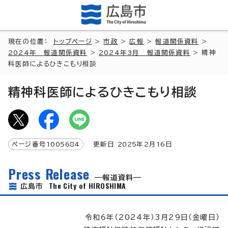
現在の位置：
トップページ
>
市政
>
広報
>
報道関係資料
>
2024年 報道関係資料
>
2024年3月 報道関係資料
> 精神
科医師によるひきこもり相談
精神科医師によるひきこもり相談
ページ番号
1005684
更新日
2025
年2月
16
日
Press Release
報道資料
The City of HIROSHIMA
広島市
令和6年（2024年）3月29日（金曜日）