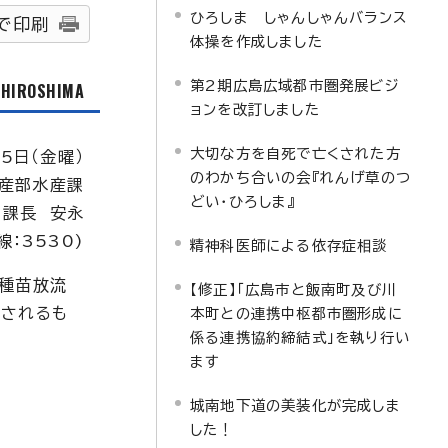
ひろしま しゃんしゃんバランス
で印刷
体操を作成しました
第2期広島広域都市圏発展ビジ
f HIROSHIMA
ョンを改訂しました
大切な方を自死で亡くされた方
15日（金曜）
のわかち合いの会『れんげ草のつ
産部水産課
どい・ひろしま』
課長 安永
線：3530)
精神科医師による依存症相談
、種苗放流
【修正】「広島市と飯南町及び川
渡されるも
本町との連携中枢都市圏形成に
係る連携協約締結式」を執り行い
ます
城南地下道の美装化が完成しま
した！