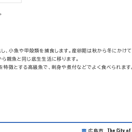
。
息し、小魚や甲殻類を捕食します。産卵期は秋から冬にかけて
から親魚と同じ底生生活に移ります。
を特徴とする高級魚で、刺身や煮付などでよく食べられます
The City o
広島市