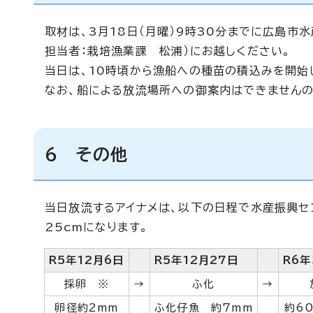
取材は、3月18日（月曜）9時30分までに広島市
担当者：栽培漁業課 松浦）にお越しください。
当日は、10時頃から漁船への種苗の積込みを開始し
なお、船による放流場所への御案内はできませんの
6 その他
当日放流するアイナメは、以下の日程で水産振興セ
25cmになります。
R5年12月6日
R5年12月27日
R6年
採卵 ※
→
ふ化
→
卵径約2mm
ふ化仔魚 約7mm
約6