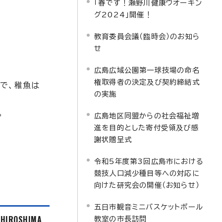
「春です！瀬野川健康ウオーキン
グ2024」開催！
教育委員会議（臨時会）のお知ら
せ
広島広域公園第一球技場の命名
権取得者の決定及び契約締結式
で、稚魚は
の実施
。
広島地区同盟からの社会福祉増
進を目的とした寄付受領及び感
謝状贈呈式
令和5年度第3回広島市における
競技人口減少種目等への対応に
向けた研究会の開催（お知らせ）
五日市観音ミニバスケットボール
f HIROSHIMA
教室の市長訪問