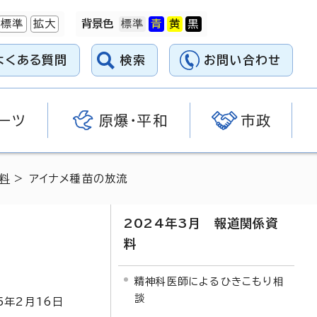
標準
拡大
背景色
よくある質問
検索
お問い合わせ
ーツ
原爆・平和
市政
料
> アイナメ種苗の放流
2024年3月 報道関係資
料
精神科医師によるひきこもり相
談
5
年2月
16
日