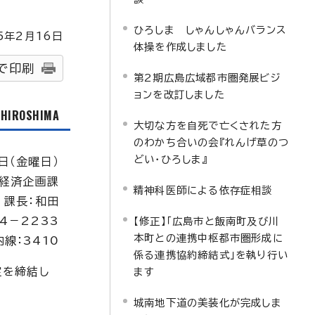
ひろしま しゃんしゃんバランス
5
年2月
16
日
体操を作成しました
で印刷
第2期広島広域都市圏発展ビジ
ョンを改訂しました
f HIROSHIMA
大切な方を自死で亡くされた方
のわかち合いの会『れんげ草のつ
どい・ひろしま』
日（金曜日）
経済企画課
精神科医師による依存症相談
課長：和田
4－2233
【修正】「広島市と飯南町及び川
本町との連携中枢都市圏形成に
内線：3410
係る連携協約締結式」を執り行い
定を締結し
ます
城南地下道の美装化が完成しま