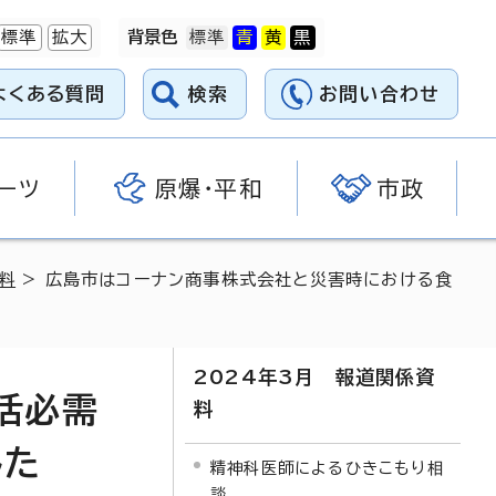
標準
拡大
背景色
よくある質問
検索
お問い合わせ
ーツ
原爆・平和
市政
料
> 広島市はコーナン商事株式会社と災害時における食
2024年3月 報道関係資
活必需
料
した
精神科医師によるひきこもり相
談