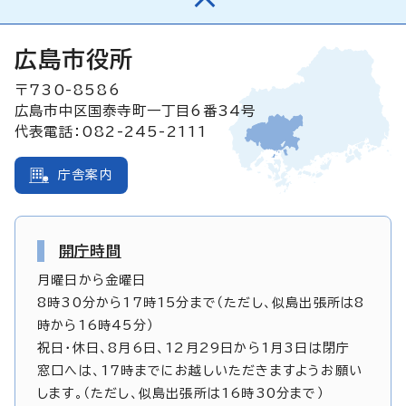
広島市役所
〒730-8586
広島市中区国泰寺町一丁目6番34号
代表電話：082-245-2111
庁舎案内
開庁時間
月曜日から金曜日
8時30分から17時15分まで（ただし、似島出張所は8
時から16時45分）
祝日・休日、8月6日、12月29日から1月3日は閉庁
窓口へは、17時までにお越しいただきますようお願い
します。（ただし、似島出張所は16時30分まで）