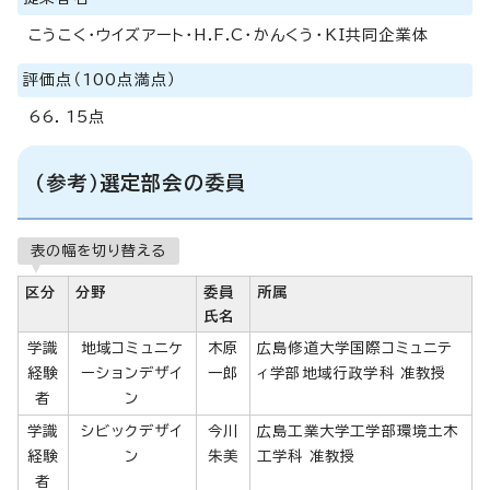
こうこく・ウイズアート・H.F.C・かんくう・KI共同企業体
評価点（100点満点）
66．15点
（参考）選定部会の委員
表の幅を切り替える
区分
分野
委員
所属
氏名
学識
地域コミュニケ
木原
広島修道大学国際コミュニテ
経験
ーションデザイ
一郎
ィ学部地域行政学科 准教授
者
ン
学識
シビックデザイ
今川
広島工業大学工学部環境土木
経験
ン
朱美
工学科 准教授
者