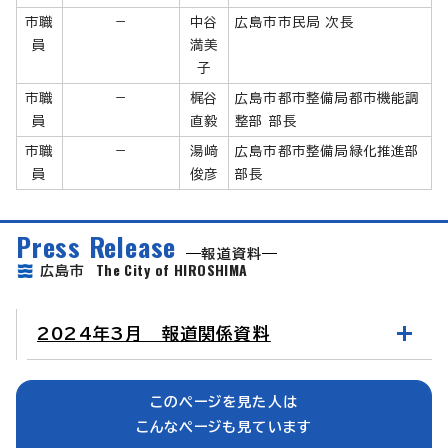
市職
－
中谷
広島市市民局 次長
員
満美
子
市職
－
梶谷
広島市都市整備局都市機能調
員
直毅
整部 部長
市職
－
湯﨑
広島市都市整備局緑化推進部
員
俊彦
部長
Press Release
報道資料
The City of HIROSHIMA
広島市
2024年3月 報道関係資料
このページを見た人は
こんなページも見ています