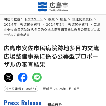
現在の位置：
トップページ
>
市政
>
広報
>
報道関係資料
>
2024年 報道関係資料
>
2024年3月 報道関係資料
> 広島
市安佐市民病院跡地多目的交流広場整備事業に係る公募型プロポ
ーザルの審査結果
広島市安佐市民病院跡地多目的交流
広場整備事業に係る公募型プロポー
ザルの審査結果
ページ番号
1005661
更新日
2025
年2月
16
日
Press Release
報道資料