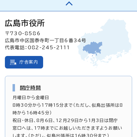
広島市役所
〒730-8586
広島市中区国泰寺町一丁目6番34号
代表電話：082-245-2111
庁舎案内
開庁時間
月曜日から金曜日
8時30分から17時15分まで（ただし、似島出張所は8
時から16時45分）
祝日・休日、8月6日、12月29日から1月3日は閉庁
窓口へは、17時までにお越しいただきますようお願い
します。（ただし、似島出張所は16時30分まで）