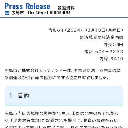
Press Release
報道資料
The City of HIROSHIMA
広島市
令和6年（2024年）3月18日（月曜日）
経済観光局経済企画課
課長：和田
電話：504－2233
内線：3410
広島市と株式会社ジュンテンドーは、災害時における物資の緊
急調達及び供給等の協力に関する協定を締結しました。
1 目的
広島市内に大規模な災害が発生し、または発生のおそれがあ
り、「災害対策本部」が設置された場合に、物資の調達を行い、
災害によって罹災した市民に対し、物資の応急配給を行うため