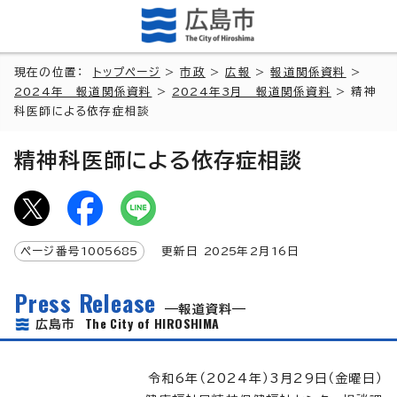
現在の位置：
トップページ
>
市政
>
広報
>
報道関係資料
>
2024年 報道関係資料
>
2024年3月 報道関係資料
> 精神
科医師による依存症相談
精神科医師による依存症相談
ページ番号
1005685
更新日
2025
年2月
16
日
Press Release
報道資料
The City of HIROSHIMA
広島市
令和6年（2024年）3月29日（金曜日）