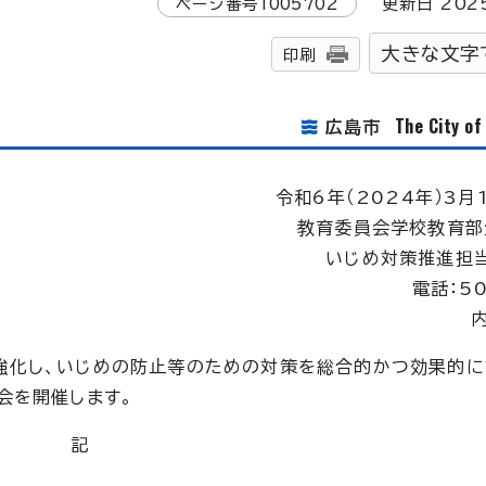
ページ番号
1005702
更新日
202
大きな文字
印刷
The City o
広島市
令和6年（2024年）3月
教育委員会学校教育部
いじめ対策推進担
電話：5
内
強化し、いじめの防止等のための対策を総合的かつ効果的に
会を開催します。
記