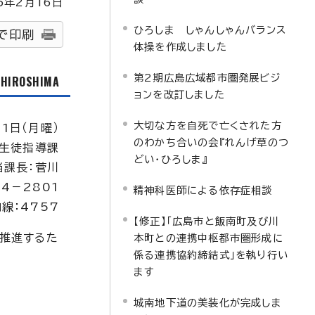
5
年2月
16
日
ひろしま しゃんしゃんバランス
で印刷
体操を作成しました
第2期広島広域都市圏発展ビジ
f HIROSHIMA
ョンを改訂しました
大切な方を自死で亡くされた方
11日（月曜）
のわかち合いの会『れんげ草のつ
生徒指導課
どい・ひろしま』
当課長：菅川
04－2801
精神科医師による依存症相談
線：4757
【修正】「広島市と飯南町及び川
推進するた
本町との連携中枢都市圏形成に
係る連携協約締結式」を執り行い
ます
城南地下道の美装化が完成しま