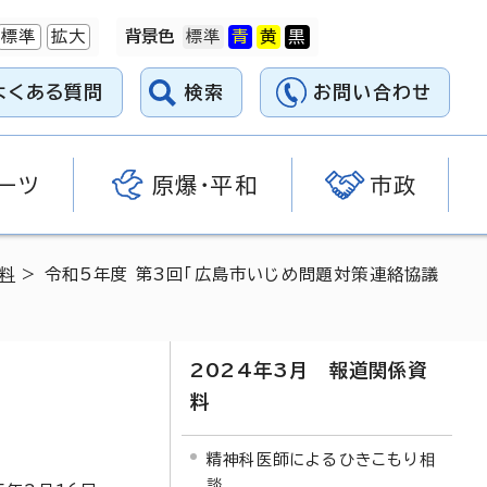
標準
拡大
背景色
よくある質問
検索
お問い合わせ
ーツ
原爆・平和
市政
料
> 令和5年度 第3回「広島市いじめ問題対策連絡協議
2024年3月 報道関係資
料
精神科医師によるひきこもり相
談