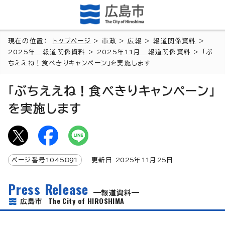
現在の位置：
トップページ
>
市政
>
広報
>
報道関係資料
>
2025年 報道関係資料
>
2025年11月 報道関係資料
> 「ぶ
ちええね！食べきりキャンペーン」を実施します
「ぶちええね！食べきりキャンペーン」
を実施します
ページ番号
1045891
更新日
2025
年
11
月
25
日
Press Release
報道資料
The City of HIROSHIMA
広島市