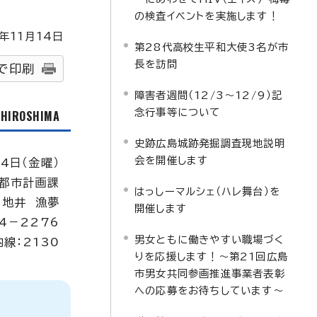
の検査イベントを実施します！
年
11
月
14
日
第28代高校生平和大使3名が市
長を訪問
で印刷
障害者週間（12/3～12/9）記
念行事等について
f HIROSHIMA
史跡広島城跡発掘調査現地説明
会を開催します
14日（金曜）
都市計画課
はっしーマルシェ（ハレ舞台）を
：地井 漁夢
開催します
4－2276
男女ともに働きやすい職場づく
内線：2130
りを応援します！～第21回広島
市男女共同参画推進事業者表彰
への応募をお待ちしています～