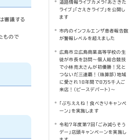
道路情報ライブカメラ「あさきた
ライブ」「さえきライブ」を公開し
ます
は審議する
市内のインフルエンザ患者報告数
たもので
が警報レベルを超えました
広島市立広島商業高等学校の生
徒が市長を訪問～個人総合競技
で小林亮太さんが初優勝！兄と
つないだ三連覇！（珠算部）地域
に愛され18年間で8万5千人ご
来店！（ピースデパート）～
「ぶちええね！食べきりキャンペ
ーン」を実施します
令和7年度第7回「ごみ減らそう
デー」店頭キャンペーンを実施し
ます