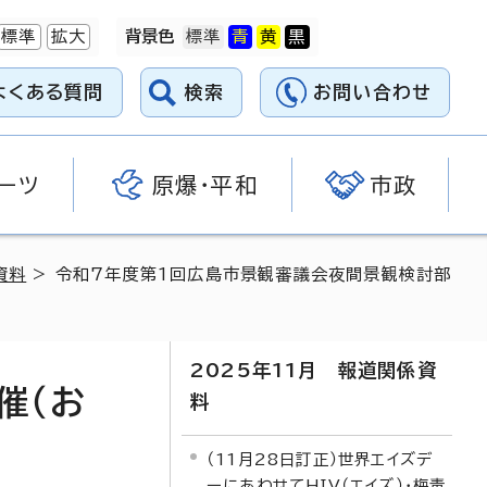
標準
拡大
背景色
よくある質問
検索
お問い合わせ
ーツ
原爆・平和
市政
資料
> 令和7年度第1回広島市景観審議会夜間景観検討部
2025年11月 報道関係資
催（お
料
（11月28日訂正）世界エイズデ
ーにあわせてHIV（エイズ）・梅毒