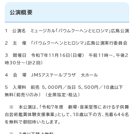
公演概要
1 公演名 ミュージカル「バウムクーヘンとヒロシマ」広島公演
2 主 催 「バウムクーヘンとヒロシマ」広島公演実行委員会
3 開催日 令和7年11月16日（日曜） 午前11時～、午後2
時30分～（計2回）
4 会 場 JMSアステールプラザ 大ホール
5 入場料 前売 5，000円／当日 5，500円／18歳以下
無料（前売りのみ） （全席指定・税込）
※ 本公演は、「令和7年度 劇場・音楽堂等における子供舞
台芸術鑑賞体験支援事業」として、18歳以下の方、先着646名
を無料で御招待いたします。