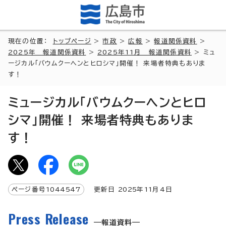
現在の位置：
トップページ
>
市政
>
広報
>
報道関係資料
>
2025年 報道関係資料
>
2025年11月 報道関係資料
> ミュ
ージカル「バウムクーヘンとヒロシマ」開催！ 来場者特典もありま
す！
ミュージカル「バウムクーヘンとヒロ
シマ」開催！ 来場者特典もありま
す！
ページ番号
1044547
更新日
2025
年
11
月4日
Press Release
報道資料