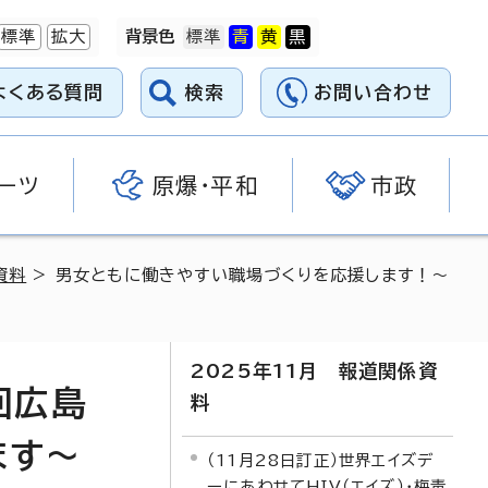
標準
拡大
背景色
よくある質問
検索
お問い合わせ
ーツ
原爆・平和
市政
資料
> 男女ともに働きやすい職場づくりを応援します！～
2025年11月 報道関係資
回広島
料
ます～
（11月28日訂正）世界エイズデ
ーにあわせてHIV（エイズ）・梅毒