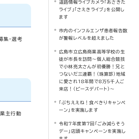
道路情報ライブカメラ「あさきた
ライブ」「さえきライブ」を公開し
ます
市内のインフルエンザ患者報告数
が警報レベルを超えました
募集・選考
広島市立広島商業高等学校の生
徒が市長を訪問～個人総合競技
で小林亮太さんが初優勝！兄と
つないだ三連覇！（珠算部）地域
に愛され18年間で8万5千人ご
来店！（ピースデパート）～
「ぶちええね！食べきりキャンペ
ーン」を実施します
事業主行動
令和7年度第7回「ごみ減らそう
デー」店頭キャンペーンを実施し
ます