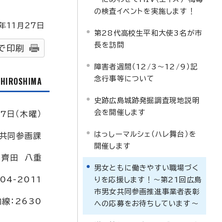
の検査イベントを実施します！
年
11
月
27
日
第28代高校生平和大使3名が市
長を訪問
で印刷
障害者週間（12/3～12/9）記
念行事等について
f HIROSHIMA
史跡広島城跡発掘調査現地説明
会を開催します
7日（木曜）
はっしーマルシェ（ハレ舞台）を
共同参画課
開催します
：齊田 八重
男女ともに働きやすい職場づく
04-2011
りを応援します！～第21回広島
市男女共同参画推進事業者表彰
内線：2630
への応募をお待ちしています～