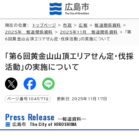
現在の位置：
トップページ
>
市政
>
広報
>
報道関係資料
>
2025年 報道関係資料
>
2025年11月 報道関係資料
> 「第
6回黄金山山頂エリアせん定・伐採活動」の実施について
「第6回黄金山山頂エリアせん定・伐採
活動」の実施について
ページ番号
1045719
更新日
2025
年
11
月
17
日
Press Release
報道資料
The City of HIROSHIMA
広島市