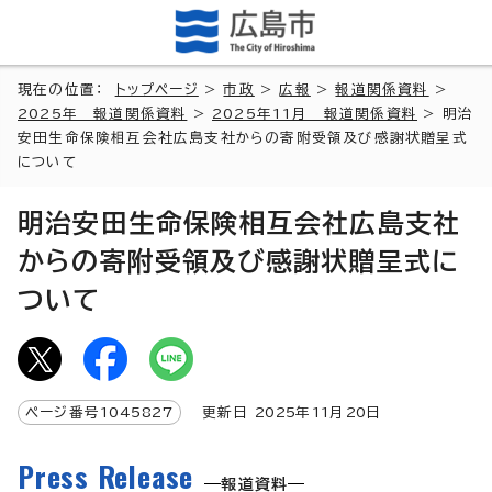
現在の位置：
トップページ
>
市政
>
広報
>
報道関係資料
>
2025年 報道関係資料
>
2025年11月 報道関係資料
> 明治
安田生命保険相互会社広島支社からの寄附受領及び感謝状贈呈式
について
明治安田生命保険相互会社広島支社
からの寄附受領及び感謝状贈呈式に
ついて
ページ番号
1045827
更新日
2025
年
11
月
20
日
Press Release
報道資料