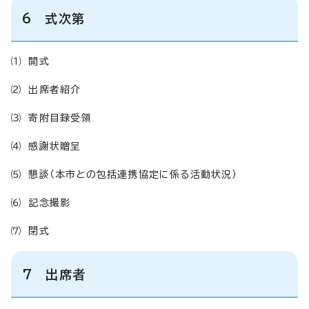
6 式次第
⑴ 開式
⑵ 出席者紹介
⑶ 寄附目録受領
⑷ 感謝状贈呈
⑸ 懇談（本市との包括連携協定に係る活動状況）
⑹ 記念撮影
⑺ 閉式
7 出席者