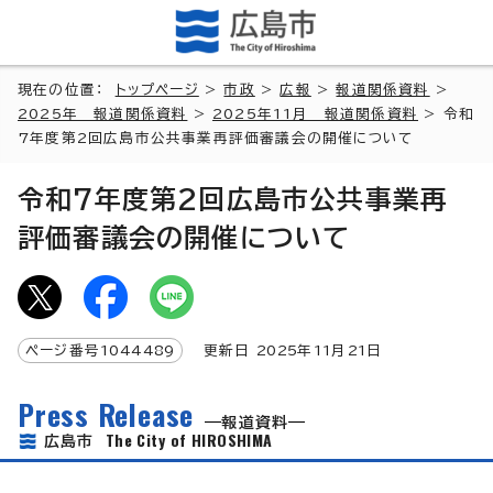
現在の位置：
トップページ
>
市政
>
広報
>
報道関係資料
>
2025年 報道関係資料
>
2025年11月 報道関係資料
> 令和
7年度第2回広島市公共事業再評価審議会の開催について
令和7年度第2回広島市公共事業再
評価審議会の開催について
ページ番号
1044489
更新日
2025
年
11
月
21
日
Press Release
報道資料
The City of HIROSHIMA
広島市