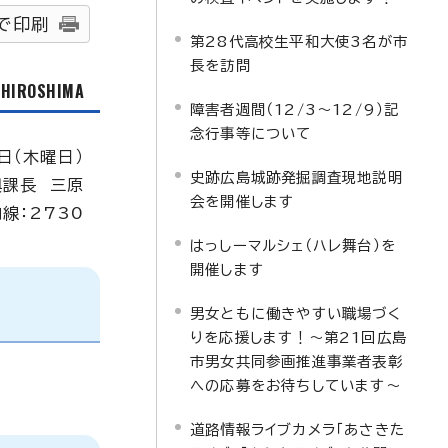
で印刷
第28代高校生平和大使3名が市
長を訪問
f HIROSHIMA
障害者週間（12/3～12/9）記
念行事等について
日（木曜日）
史跡広島城跡発掘調査現地説明
興課長 三原
会を開催します
線：2730
はっしーマルシェ（ハレ舞台）を
開催します
男女ともに働きやすい職場づく
りを応援します！～第21回広島
市男女共同参画推進事業者表彰
への応募をお待ちしています～
道路情報ライブカメラ「あさきた