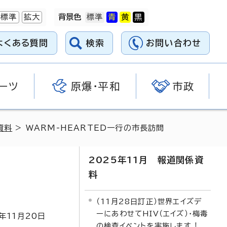
標準
拡大
背景色
よくある質問
検索
お問い合わせ
ーツ
原爆・平和
市政
資料
> WARM-HEARTED一行の市長訪問
2025年11月 報道関係資
料
（11月28日訂正）世界エイズデ
ーにあわせてHIV（エイズ）・梅毒
年
11
月
20
日
の検査イベントを実施します！