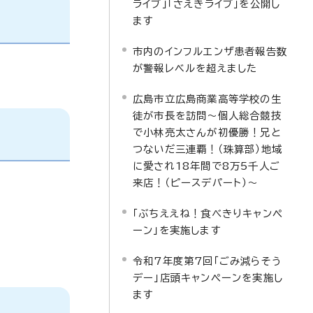
ライブ」「さえきライブ」を公開し
ます
市内のインフルエンザ患者報告数
が警報レベルを超えました
広島市立広島商業高等学校の生
徒が市長を訪問～個人総合競技
で小林亮太さんが初優勝！兄と
つないだ三連覇！（珠算部）地域
に愛され18年間で8万5千人ご
来店！（ピースデパート）～
「ぶちええね！食べきりキャンペ
ーン」を実施します
令和7年度第7回「ごみ減らそう
デー」店頭キャンペーンを実施し
ます