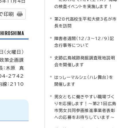
5
年
11
月4日
の検査イベントを実施します！
で印刷
第28代高校生平和大使3名が市
長を訪問
f HIROSHIMA
障害者週間（12/3～12/9）記
念行事等について
日（火曜日）
史跡広島城跡発掘調査現地説明
政策企画課
会を開催します
長：木原 真
04-2742
はっしーマルシェ（ハレ舞台）を
内線：2110
開催します
男女ともに働きやすい職場づく
りを応援します！～第21回広島
市男女共同参画推進事業者表彰
への応募をお待ちしています～