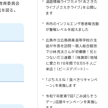
道路情報ライブカメラ「あさきた
教育委員会
ライブ」「さえきライブ」を公開し
進を図る。
ます
市内のインフルエンザ患者報告数
が警報レベルを超えました
広島市立広島商業高等学校の生
徒が市長を訪問～個人総合競技
で小林亮太さんが初優勝！兄と
つないだ三連覇！（珠算部）地域
に愛され18年間で8万5千人ご
来店！（ピースデパート）～
「ぶちええね！食べきりキャンペ
ーン」を実施します
令和7年度第7回「ごみ減らそう
デー」店頭キャンペーンを実施し
ます