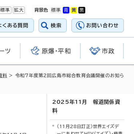
標準
拡大
背景色
よくある質問
検索
お問い合わせ
ーツ
原爆・平和
市政
資料
> 令和7年度第2回広島市総合教育会議開催のお知ら
2025年11月 報道関係資
料
（11月28日訂正）世界エイズデ
ーにあわせてHIV（エイズ）・梅毒