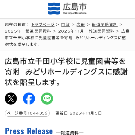
現在の位置：
トップページ
>
市政
>
広報
>
報道関係資料
>
2025年 報道関係資料
>
2025年11月 報道関係資料
> 広島
市立千田小学校に児童図書等を寄附 みどりホールディングスに感
謝状を贈呈します。
広島市立千田小学校に児童図書等を
寄附 みどりホールディングスに感謝
状を贈呈します。
ページ番号
1044356
更新日
2025
年
11
月5日
Press Release
報道資料