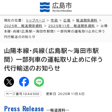
現在の位置：
トップページ
>
市政
>
広報
>
報道関係資料
>
2025年 報道関係資料
>
2025年11月 報道関係資料
> 山陽
本線・呉線（広島駅～海田市駅間） 一部列車の運転取り止めに伴う
代行輸送のお知らせ
山陽本線・呉線（広島駅～海田市駅
間） 一部列車の運転取り止めに伴う
代行輸送のお知らせ
ページ番号
1044588
更新日
2025
年
11
月6日
Press Release
報道資料