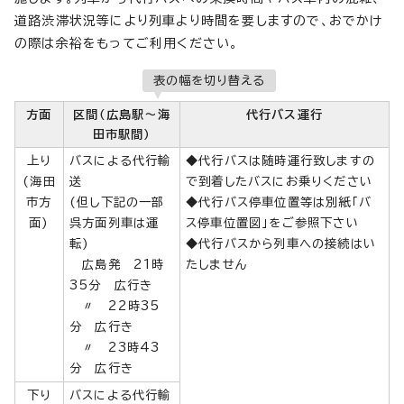
道路渋滞状況等により列車より時間を要しますので、おでかけ
の際は余裕をもってご利用ください。
表の幅を切り替える
方面
区間（広島駅～海
代行バス運行
田市駅間）
上り
バスによる代行輸
◆代行バスは随時運行致しますの
(海田
送
で到着したバスにお乗りください
市方
(但し下記の一部
◆代行バス停車位置等は別紙「バ
面)
呉方面列車は運
ス停車位置図」をご参照下さい
転)
◆代行バスから列車への接続はい
広島発 21時
たしません
35分 広行き
〃 22時35
分 広行き
〃 23時43
分 広行き
下り
バスによる代行輸