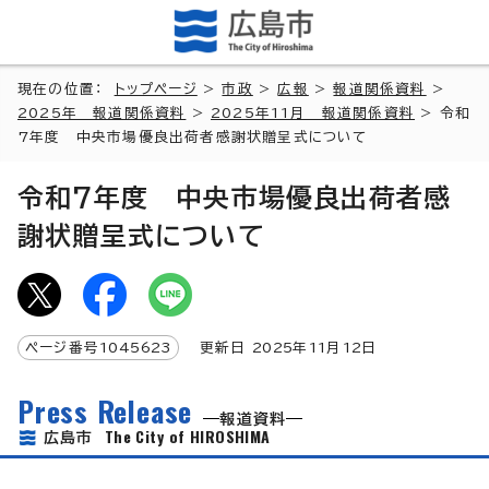
現在の位置：
トップページ
>
市政
>
広報
>
報道関係資料
>
2025年 報道関係資料
>
2025年11月 報道関係資料
> 令和
7年度 中央市場優良出荷者感謝状贈呈式について
令和7年度 中央市場優良出荷者感
謝状贈呈式について
ページ番号
1045623
更新日
2025
年
11
月
12
日
Press Release
報道資料
The City of HIROSHIMA
広島市