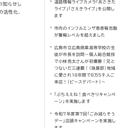
道路情報ライブカメラ「あさきた
お知らせし
ライブ」「さえきライブ」を公開し
の活性化、
ます
市内のインフルエンザ患者報告数
が警報レベルを超えました
広島市立広島商業高等学校の生
徒が市長を訪問～個人総合競技
で小林亮太さんが初優勝！兄と
つないだ三連覇！（珠算部）地域
に愛され18年間で8万5千人ご
来店！（ピースデパート）～
「ぶちええね！食べきりキャンペ
ーン」を実施します
令和7年度第7回「ごみ減らそう
デー」店頭キャンペーンを実施し
ます