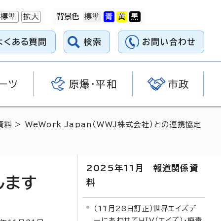
標準
拡大
背景色
よくある質問
検索
お問い合わせ
ーツ
原爆・平和
市政
資料
> WeWork Japan（WWJ株式会社）との連携協定
2025年11月 報道関係資
します
料
（11月28日訂正）世界エイズデ
ーにあわせてHIV（エイズ）・梅毒