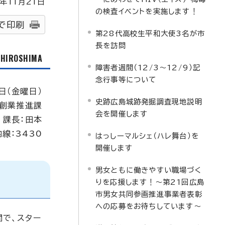
年
11
月
21
日
の検査イベントを実施します！
で印刷
第28代高校生平和大使3名が市
長を訪問
f HIROSHIMA
障害者週間（12/3～12/9）記
念行事等について
日（金曜日）
史跡広島城跡発掘調査現地説明
・創業推進課
会を開催します
課長：田本
内線：3430
はっしーマルシェ（ハレ舞台）を
開催します
男女ともに働きやすい職場づく
りを応援します！～第21回広島
市男女共同参画推進事業者表彰
への応募をお待ちしています～
間で、スター