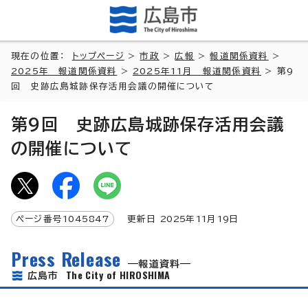
現在の位置：
トップページ
>
市政
>
広報
>
報道関係資料
>
2025年 報道関係資料
>
2025年11月 報道関係資料
> 第9
回 史跡広島城跡保存活用会議の開催について
第9回 史跡広島城跡保存活用会議
の開催について
ページ番号
1045847
更新日
2025
年
11
月
19
日
Press Release
報道資料
The City of HIROSHIMA
広島市