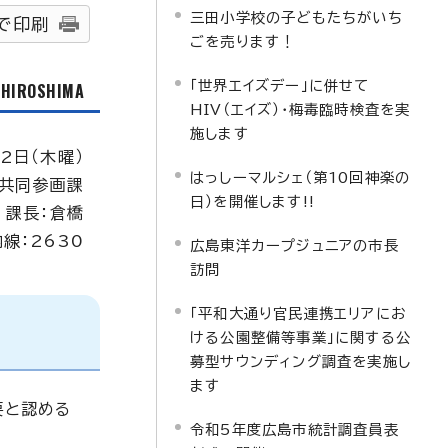
三田小学校の子どもたちがいち
で印刷
ごを売ります！
「世界エイズデー」に併せて
f HIROSHIMA
HIV（エイズ）・梅毒臨時検査を実
施します
月2日（木曜）
はっしーマルシェ（第10回神楽の
共同参画課
日）を開催します!!
課長：倉橋
内線：2630
広島東洋カープジュニアの市長
訪問
「平和大通り官民連携エリアにお
ける公園整備等事業」に関する公
募型サウンディング調査を実施し
ます
要と認める
令和5年度広島市統計調査員表