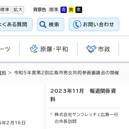
標準
拡大
背景色
よくある質問
検索
お問い合わせ
ーツ
原爆・平和
市政
資料
> 令和5年度第2回広島市男女共同参画審議会の開催
2023年11月 報道関係資
料
株式会社サンフレッチェ広島一行
の市長訪問
5
年2月
16
日