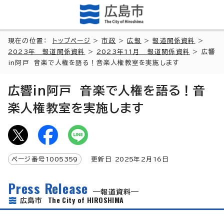
現在の位置：
トップページ
>
市政
>
広報
>
報道関係資料
>
2023年 報道関係資料
>
2023年11月 報道関係資料
> 広響
in阿戸 音楽で人権を語る！音楽人権教室を実施します
広響in阿戸 音楽で人権を語る！音
楽人権教室を実施します
ページ番号
1005359
更新日
2025
年2月
16
日
Press Release
報道資料
The City of HIROSHIMA
広島市