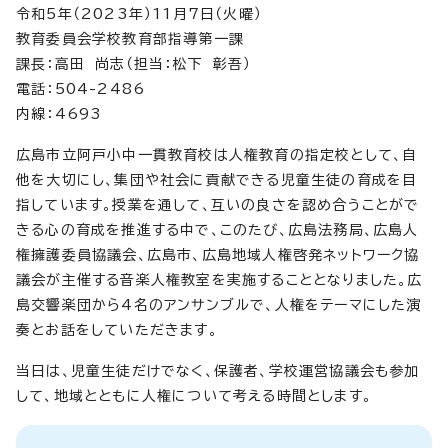
令和5年（2023年）11月7日（火曜）
教育委員会学校教育部指導第一課
課長：高田 尚志（担当：松下 彰吾）
電話：504-2486
内線：4693
広島市立阿戸小中一貫教育校は人権教育の指定校として、自
他を大切にし、集団や社会に貢献できる児童生徒の育成を目
指しています。授業を通して、互いの良さを認め合うことがで
きる心の育成を推進する中で、このたび、広島法務局、広島人
権擁護委員協議会、広島市、広島地域人権啓発ネットワーク協
議会が主催する音楽人権教室を実施することとなりました。広
島交響楽団から4名のアンサンブルで、人権をテーマにした演
奏とお話をしていただきます。
当日は、児童生徒だけでなく、保護者、学校運営協議会も参加
して、地域とともに人権について考える時間とします。