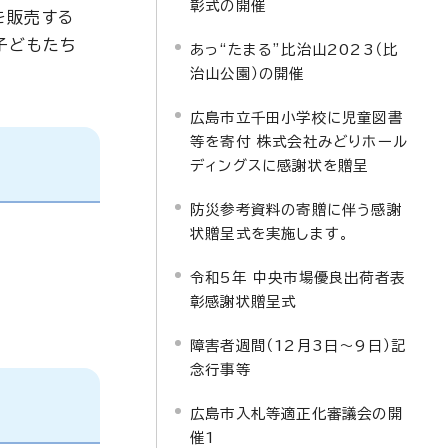
彰式の開催
を販売する
子どもたち
あっ“たまる”比治山2023（比
治山公園）の開催
広島市立千田小学校に児童図書
等を寄付 株式会社みどりホール
ディングスに感謝状を贈呈
防災参考資料の寄贈に伴う感謝
状贈呈式を実施します。
令和5年 中央市場優良出荷者表
彰感謝状贈呈式
障害者週間（12月3日～9日）記
念行事等
広島市入札等適正化審議会の開
催1