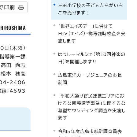
三田小学校の子どもたちがいち
で印刷
ごを売ります！
「世界エイズデー」に併せて
f HIROSHIMA
HIV（エイズ）・梅毒臨時検査を実
施します
30日（木曜）
はっしーマルシェ（第10回神楽の
指導第一課
日）を開催します!!
：高田 尚志
：松本 穂高
広島東洋カープジュニアの市長
04-2486
訪問
内線：4693
「平和大通り官民連携エリアにお
ける公園整備等事業」に関する公
募型サウンディング調査を実施し
ます
令和5年度広島市統計調査員表