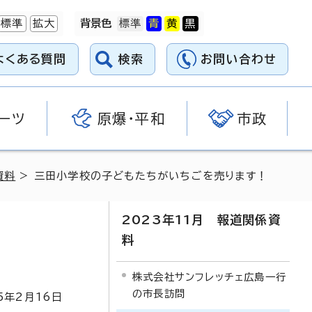
標準
拡大
背景色
よくある質問
検索
お問い合わせ
ーツ
原爆・平和
市政
資料
> 三田小学校の子どもたちがいちごを売ります！
2023年11月 報道関係資
料
株式会社サンフレッチェ広島一行
の市長訪問
5
年2月
16
日