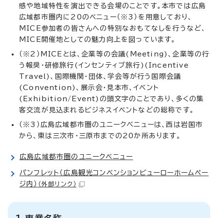
感や地域特性を演出できる会場のことです。本市では広島
広域都市圏内に20のベニュー（※3）を用意しており、
MICE参加者の皆さんへの特別なおもてなしを行うなど、
MICE開催地としての魅力向上を図っています。
（※2）MICEとは、企業等の会議(Meeting)、企業等の行
う報奨・研修旅行(インセンティブ旅行)(Incentive
Travel)、国際機関・団体、学会等が行う国際会議
(Convention)、展示会・見本市、イベント
(Exhibition/Event)の頭文字のことであり、多くの集
客交流が見込まれるビジネスイベントなどの総称です。
（※3）広島広域都市圏のユニークべニューは、西は岩国市
から、東は三次市・三原市までの20か所あります。
広島広域都市圏のユニークベニュー
パンフレット（広島観光コンベンションビューローホームペー
ジ内）
（外部リンク）