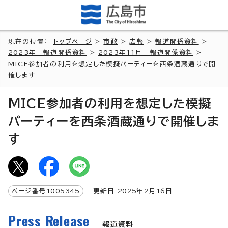
現在の位置：
トップページ
>
市政
>
広報
>
報道関係資料
>
2023年 報道関係資料
>
2023年11月 報道関係資料
>
MICE参加者の利用を想定した模擬パーティーを西条酒蔵通りで開
催します
MICE参加者の利用を想定した模擬
パーティーを西条酒蔵通りで開催しま
す
ページ番号
1005345
更新日
2025
年2月
16
日
Press Release
報道資料