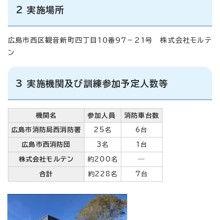
2 実施場所
広島市西区観音新町四丁目10番97－21号 株式会社モルテ
ン
3 実施機関及び訓練参加予定人数等
機関名
参加人員
消防車台数
広島市消防局西消防署
25名
6台
広島市西消防団
3名
1台
株式会社モルテン
約200名
―
合計
約228名
7台