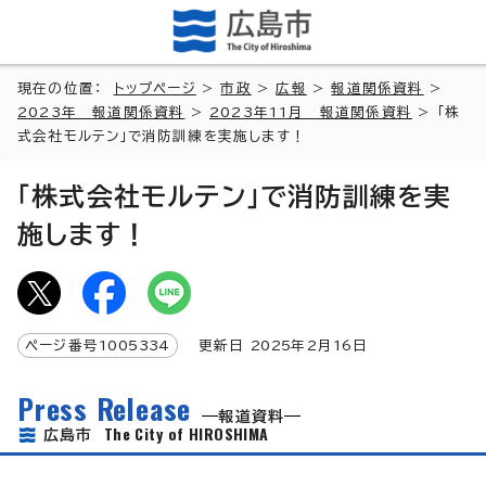
現在の位置：
トップページ
>
市政
>
広報
>
報道関係資料
>
2023年 報道関係資料
>
2023年11月 報道関係資料
> 「株
式会社モルテン」で消防訓練を実施します！
「株式会社モルテン」で消防訓練を実
施します！
ページ番号
1005334
更新日
2025
年2月
16
日
Press Release
報道資料
The City of HIROSHIMA
広島市