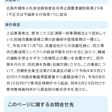
広島市競争入札参加資格者指名停止措置要綱別表第25号
（不正又は不誠実な行為等）ウに該当
事件概要
上記事業者は、東京二十三区清掃一部事務組合より受託して
いた同組合葛飾清掃工場の設備保守管理業務の一環とし
て、令和3年11月7日、派遣会社からの派遣社員に、同工場
内の搬送用コンベアへの給油作業を行わせるに当たり、機械
の運転を停止せずかつ危険防止の覆いを設置せずに、同作
業を行わせ、同社員を負傷(右腕欠損)させた。この事故につ
いて、労働安全衛生法第20条違反の疑いで令和4年9月21
日付けで向島労働基準監督署から書類送検され、令和5年8
月10日付けで東京区検察庁から起訴、同年8月29日付けで
東京簡易裁判所から罰金刑の略式命令を受けた。
このページに関するお問合せ先