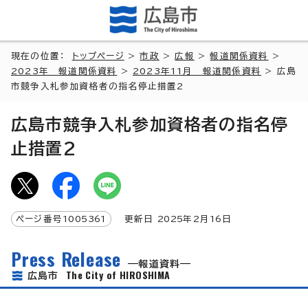
現在の位置：
トップページ
>
市政
>
広報
>
報道関係資料
>
2023年 報道関係資料
>
2023年11月 報道関係資料
> 広島
市競争入札参加資格者の指名停止措置2
広島市競争入札参加資格者の指名停
止措置2
ページ番号
1005361
更新日
2025
年2月
16
日
Press Release
報道資料
The City of HIROSHIMA
広島市