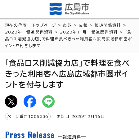
現在の位置：
トップページ
>
市政
>
広報
>
報道関係資料
>
2023年 報道関係資料
>
2023年11月 報道関係資料
> 「食
品ロス削減協力店」で料理を食べきった利用客へ広島広域都市圏ポ
イントを付与します
「食品ロス削減協力店」で料理を食べ
きった利用客へ広島広域都市圏ポイ
ントを付与します
ページ番号
1005336
更新日
2025
年2月
16
日
Press Release
報道資料