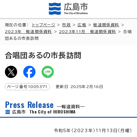
現在の位置：
トップページ
>
市政
>
広報
>
報道関係資料
>
2023年 報道関係資料
>
2023年11月 報道関係資料
> 合唱
団あるの市長訪問
合唱団あるの市長訪問
ページ番号
1005371
更新日
2025
年2月
16
日
Press Release
報道資料
The City of HIROSHIMA
広島市
令和5年（2023年）11月13日（月曜）